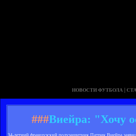
|
НОВОСТИ ФУТБОЛА
СТ
###
Виейра: "Хочу 
34-летний французский полузащитник Патрик Виейра заявил, 