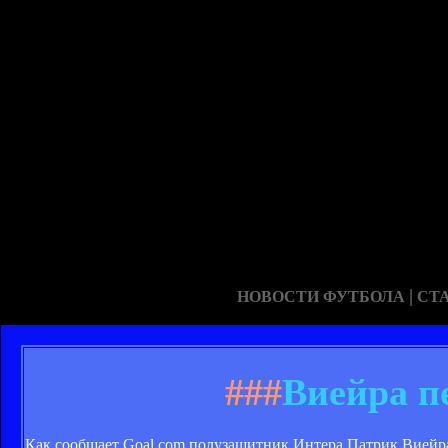
|
НОВОСТИ ФУТБОЛА
СТ
###
Виейра п
Как сообщает Goal.com полузащитник Интера Патрик Виейра